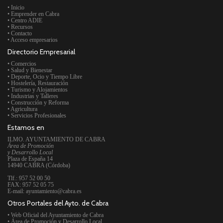
• Inicio
• Emprender en Cabra
• Centro ADIE
• Recursos
• Contacto
• Acceso empresarios
Directorio Empresarial
• Comercios
• Salud y Bienestar
• Deporte, Ocio y Tiempo Libre
• Hostelería, Restauración
• Turismo y Alojamientos
• Industrias y Talleres
• Construcción y Reforma
• Agricultura
• Servicios Profesionales
Estamos en
ILMO. AYUNTAMIENTO DE CABRA
Área de Promoción
y Desarrollo Local
Plaza de España 14
14940 CABRA (Córdoba)
Tlf.: 957 52 00 50
FAX: 957 52 05 75
E-mail: ayuntamiento@cabra.es
Otros Portales del Ayto. de Cabra
• Web Oficial del Ayuntamiento de Cabra
• Área de Promoción y Desarrollo Local