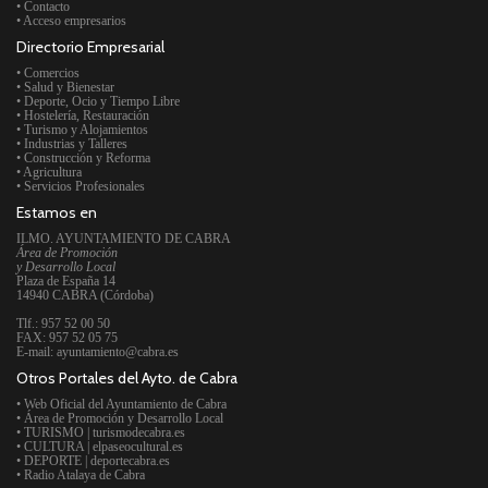
• Contacto
• Acceso empresarios
Directorio Empresarial
• Comercios
• Salud y Bienestar
• Deporte, Ocio y Tiempo Libre
• Hostelería, Restauración
• Turismo y Alojamientos
• Industrias y Talleres
• Construcción y Reforma
• Agricultura
• Servicios Profesionales
Estamos en
ILMO. AYUNTAMIENTO DE CABRA
Área de Promoción
y Desarrollo Local
Plaza de España 14
14940 CABRA (Córdoba)
Tlf.: 957 52 00 50
FAX: 957 52 05 75
E-mail: ayuntamiento@cabra.es
Otros Portales del Ayto. de Cabra
• Web Oficial del Ayuntamiento de Cabra
• Área de Promoción y Desarrollo Local
• TURISMO | turismodecabra.es
• CULTURA | elpaseocultural.es
• DEPORTE | deportecabra.es
• Radio Atalaya de Cabra